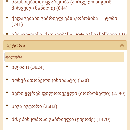
სათნოებათმოყვარეობა (პირველი წიგნის
პირველი ნაწილი) (844)
ქადაგებანი გაბრიელ ეპისკოპოსისა - I ტომი
(741)
ეპისტოლენი, ქადაგებანი, სიტყვანი (ნაწილი III)
(723)
ავტორი
მოძღვრის ძალზე სასარგებლო რჩევები
Search
მრევლისათვის (545)
Wisdomge (514)
ილია II (3824)
იოსებ ათონელი (ისიხასტი) (520)
ქადაგებანი გაბრიელ ეპისკოპოსისა - II ტომი
(370)
ბერი ეფრემ ფილოთეველი (არიზონელი) (2390)
სულიერი ცხოვრების სახელმძღვანელო -
ნაწილი II (369)
სხვა ავტორი (2682)
ღმერთი და ადამიანები (287)
წმ. ეპისკოპოსი გაბრიელი (ქიქოძე) (1479)
ბერის დიადემა (278)