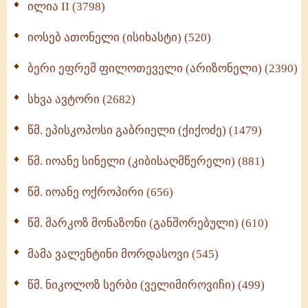
Wisdomge (514)
ილია II (3798)
იოსებ ათონელი (ისიხასტი) (520)
ქადაგებანი გაბრიელ ეპისკოპოსისა - II ტომი
(370)
ბერი ეფრემ ფილოთეველი (არიზონელი) (2390)
სულიერი ცხოვრების სახელმძღვანელო -
ნაწილი II (369)
სხვა ავტორი (2682)
ღმერთი და ადამიანები (287)
წმ. ეპისკოპოსი გაბრიელი (ქიქოძე) (1479)
ბერის დიადემა (278)
წმ. იოანე სინელი (კიბისაღმწერელი) (881)
მონაზვნური გამოცდილების გადმოცემა (273)
წმ. იოანე ოქროპირი (656)
ოთხი ასეული თავი სიყვარულის შესახებ (259)
წმ. მარკოზ მონაზონი (განშორებული) (610)
მამა ვალენტინი მორდასოვი (545)
წმ. ნიკოლოზ სერბი (ველიმიროვიჩი) (499)