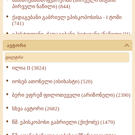
სათნოებათმოყვარეობა (პირველი წიგნის
პირველი ნაწილი) (844)
ქადაგებანი გაბრიელ ეპისკოპოსისა - I ტომი
(741)
ეპისტოლენი, ქადაგებანი, სიტყვანი (ნაწილი III)
(723)
ავტორი
მოძღვრის ძალზე სასარგებლო რჩევები
Search
მრევლისათვის (545)
Wisdomge (514)
ილია II (3824)
იოსებ ათონელი (ისიხასტი) (520)
ქადაგებანი გაბრიელ ეპისკოპოსისა - II ტომი
(370)
ბერი ეფრემ ფილოთეველი (არიზონელი) (2390)
სულიერი ცხოვრების სახელმძღვანელო -
ნაწილი II (369)
სხვა ავტორი (2682)
ღმერთი და ადამიანები (287)
წმ. ეპისკოპოსი გაბრიელი (ქიქოძე) (1479)
ბერის დიადემა (278)