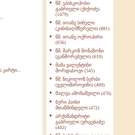
წმ. ეპისკოპოსი
ნაწილი II (369)
გაბრიელი (ქიქოძე)
ღმერთი და ადამიანები
(1479)
..
(287)
წმ. იოანე სინელი
ბერის დიადემა (278)
(კიბისაღმწერელი) (881)
მონაზვნური
წმ. იოანე ოქროპირი
გამოცდილების
(656)
გადმოცემა (273)
წმ. მარკოზ მონაზონი
ოთხი ასეული თავი
(განშორებული) (610)
სიყვარულის შესახებ
მამა ვალენტინი
(259)
კარტი...
მორდასოვი (545)
წმ. ნიკოლოზ სერბი
(ველიმიროვიჩი) (499)
შალვა ამონაშვილი (476)
ბერი პაისი
მთაწმინდელი (472)
არქიმანდრიტი
გაბრიელი (ურგებაძე)
(442)