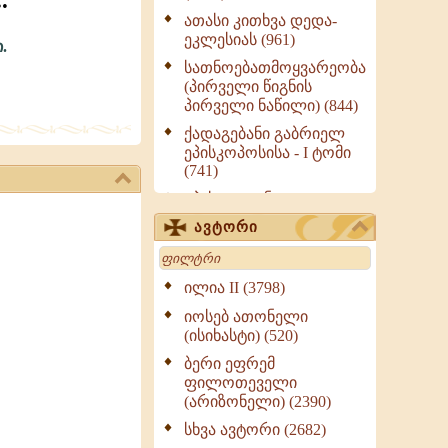
.
ათასი კითხვა დედა-
ეკლესიას (961)
.
სათნოებათმოყვარეობა
(პირველი წიგნის
პირველი ნაწილი) (844)
ქადაგებანი გაბრიელ
ეპისკოპოსისა - I ტომი
(741)
ეპისტოლენი,
ქადაგებანი, სიტყვანი
ავტორი
(ნაწილი III) (723)
Search
მოძღვრის ძალზე
სასარგებლო რჩევები
ილია II (3798)
მრევლისათვის (545)
იოსებ ათონელი
Wisdomge (514)
(ისიხასტი) (520)
ქადაგებანი გაბრიელ
ბერი ეფრემ
ეპისკოპოსისა - II ტომი
ფილოთეველი
(370)
(არიზონელი) (2390)
სულიერი ცხოვრების
სხვა ავტორი (2682)
სახელმძღვანელო -