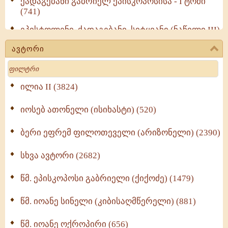
ქადაგებანი გაბრიელ ეპისკოპოსისა - I ტომი
(741)
ეპისტოლენი, ქადაგებანი, სიტყვანი (ნაწილი III)
(723)
ავტორი
მოძღვრის ძალზე სასარგებლო რჩევები
Search
მრევლისათვის (545)
Wisdomge (514)
ილია II (3824)
იოსებ ათონელი (ისიხასტი) (520)
ქადაგებანი გაბრიელ ეპისკოპოსისა - II ტომი
(370)
ბერი ეფრემ ფილოთეველი (არიზონელი) (2390)
სულიერი ცხოვრების სახელმძღვანელო -
ნაწილი II (369)
სხვა ავტორი (2682)
ღმერთი და ადამიანები (287)
წმ. ეპისკოპოსი გაბრიელი (ქიქოძე) (1479)
ბერის დიადემა (278)
წმ. იოანე სინელი (კიბისაღმწერელი) (881)
მონაზვნური გამოცდილების გადმოცემა (273)
წმ. იოანე ოქროპირი (656)