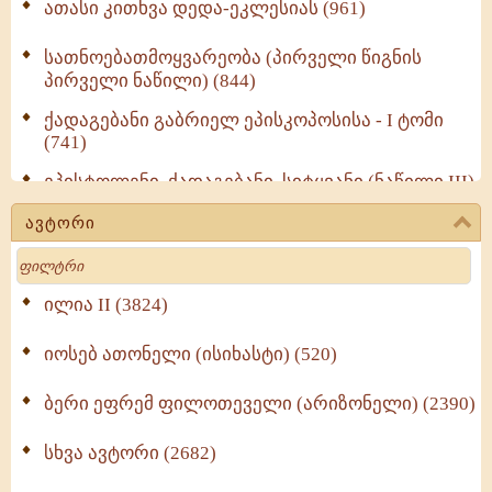
ათასი კითხვა დედა-ეკლესიას (961)
სათნოებათმოყვარეობა (პირველი წიგნის
პირველი ნაწილი) (844)
ქადაგებანი გაბრიელ ეპისკოპოსისა - I ტომი
(741)
ეპისტოლენი, ქადაგებანი, სიტყვანი (ნაწილი III)
(723)
ავტორი
მოძღვრის ძალზე სასარგებლო რჩევები
Search
მრევლისათვის (545)
Wisdomge (514)
ილია II (3824)
იოსებ ათონელი (ისიხასტი) (520)
ქადაგებანი გაბრიელ ეპისკოპოსისა - II ტომი
(370)
ბერი ეფრემ ფილოთეველი (არიზონელი) (2390)
სულიერი ცხოვრების სახელმძღვანელო -
ნაწილი II (369)
სხვა ავტორი (2682)
ღმერთი და ადამიანები (287)