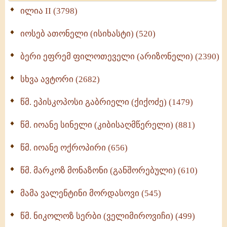
Wisdomge (514)
ილია II (3798)
იოსებ ათონელი (ისიხასტი) (520)
ქადაგებანი გაბრიელ ეპისკოპოსისა - II ტომი
(370)
ბერი ეფრემ ფილოთეველი (არიზონელი) (2390)
სულიერი ცხოვრების სახელმძღვანელო -
ნაწილი II (369)
სხვა ავტორი (2682)
ღმერთი და ადამიანები (287)
წმ. ეპისკოპოსი გაბრიელი (ქიქოძე) (1479)
ბერის დიადემა (278)
წმ. იოანე სინელი (კიბისაღმწერელი) (881)
მონაზვნური გამოცდილების გადმოცემა (273)
წმ. იოანე ოქროპირი (656)
ოთხი ასეული თავი სიყვარულის შესახებ (259)
წმ. მარკოზ მონაზონი (განშორებული) (610)
მამა ვალენტინი მორდასოვი (545)
წმ. ნიკოლოზ სერბი (ველიმიროვიჩი) (499)