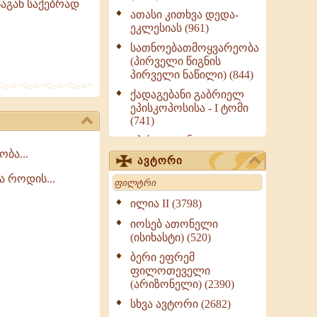
საგან საქებრად
ათასი კითხვა დედა-
ეკლესიას (961)
სათნოებათმოყვარეობა
(პირველი წიგნის
პირველი ნაწილი) (844)
ქადაგებანი გაბრიელ
ეპისკოპოსისა - I ტომი
(741)
ეპისტოლენი,
ბა...
ქადაგებანი, სიტყვანი
ავტორი
(ნაწილი III) (723)
 როდის...
Search
მოძღვრის ძალზე
სასარგებლო რჩევები
ილია II (3798)
მრევლისათვის (545)
იოსებ ათონელი
Wisdomge (514)
(ისიხასტი) (520)
ქადაგებანი გაბრიელ
ბერი ეფრემ
ეპისკოპოსისა - II ტომი
ფილოთეველი
(370)
(არიზონელი) (2390)
სულიერი ცხოვრების
სხვა ავტორი (2682)
სახელმძღვანელო -