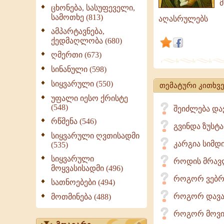
მ
ვისაც
ცხონება, სასუფეველი,
სამოთხე (813)
თავის
აღასრულებს
გამოჩენა
ამპარტავნება,
ქედმაღლობა (680)
სურს,
ღმერთი (673)
პატივმოყვა
მის
სინანული (598)
მარხვას
სიყვარული (550)
თემატური კითხვე
ჯილდო
უფალი იესო ქრისტე
არ
(548)
შეიძლება დ
მოყვება,
რწმენა (546)
გვინდა ზუსტ
ლოცვას
სიყვარული ღვთისადმი
-
კარგია სიმდ
(535)
სარგებელი
სიყვარული
როდის მრავლ
მოყვასისადმი (496)
როგორ ვებრ
სათნოებები (494)
როგორ დავა
მოთმინება (488)
როგორ მოვიქ