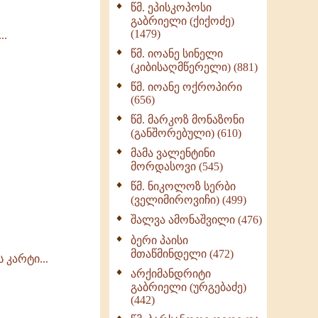
წმ. ეპისკოპოსი
ნაწილი II (369)
გაბრიელი (ქიქოძე)
ღმერთი და ადამიანები
(1479)
..
(287)
წმ. იოანე სინელი
ბერის დიადემა (278)
(კიბისაღმწერელი) (881)
მონაზვნური
წმ. იოანე ოქროპირი
გამოცდილების
(656)
გადმოცემა (273)
წმ. მარკოზ მონაზონი
ოთხი ასეული თავი
(განშორებული) (610)
სიყვარულის შესახებ
მამა ვალენტინი
(259)
მორდასოვი (545)
წმ. ნიკოლოზ სერბი
(ველიმიროვიჩი) (499)
შალვა ამონაშვილი (476)
ბერი პაისი
მთაწმინდელი (472)
კარტი...
არქიმანდრიტი
გაბრიელი (ურგებაძე)
(442)