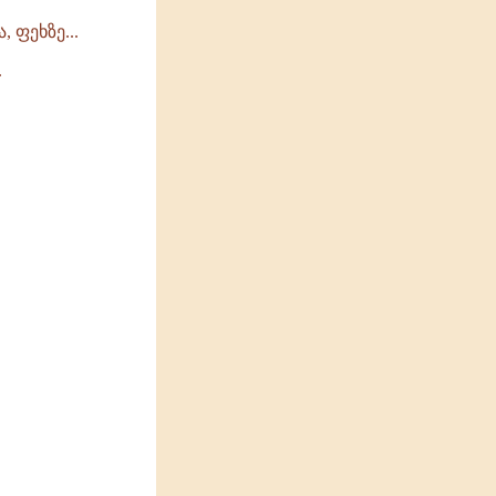
 ფეხზე...
.