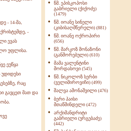
წმ. ეპისკოპოსი
ნაწილი II (369)
გაბრიელი (ქიქოძე)
ღმერთი და ადამიანები
(1479)
(287)
წმ. იოანე სინელი
 - 14-მა,
ბერის დიადემა (278)
(კიბისაღმწერელი) (881)
ქრისტემდე, -
მონაზვნური
წმ. იოანე ოქროპირი
გამოცდილების
(656)
ლი ევას
გადმოცემა (273)
წმ. მარკოზ მონაზონი
ძლო უფლისა.
ოთხი ასეული თავი
(განშორებული) (610)
სიყვარულის შესახებ
მამა ვალენტინი
(259)
ვე ეუწყა
მორდასოვი (545)
 უდიდესი
წმ. ნიკოლოზ სერბი
(ველიმიროვიჩი) (499)
ესებზე, რაც
შალვა ამონაშვილი (476)
ხი გავცეთ მათ და
ბერი პაისი
ობა.
მთაწმინდელი (472)
არქიმანდრიტი
ოვე
გაბრიელი (ურგებაძე)
(442)