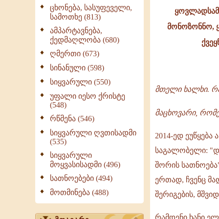
ცხონება, სასუფეველი,
ყოვლადსამ
სამოთხე (813)
საშობაო
მონოზონნო, 
ამპარტავნება,
ეპისტოლე
ქედმაღლობა (680)
ქვეყ
-
ღმერთი (673)
2014
სინანული (598)
-
სიყვარული (550)
მთელი ხალხი. რა
უფალი იესო ქრისტე
ილია
(548)
II
მაცხოვარი, რომე
რწმენა (546)
სიყვარული ღვთისადმი
2014-ედ ეუწყება
(535)
საგალობელი: "დი
სიყვარული
მოყვასისადმი (496)
შორის სათნოება" 
სათნოებები (494)
ერთად, ჩვენც მ
მოთმინება (488)
შერიგების, მშვი
რამდენი ხანი ელ