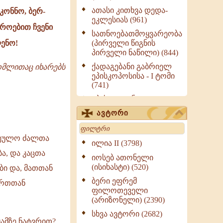
ათასი კითხვა დედა-
ონნო, ბერ-
ეკლესიას (961)
როებით ჩვენი
სათნოებათმოყვარეობა
(პირველი წიგნის
ლენო!
პირველი ნაწილი) (844)
ქადაგებანი გაბრიელ
რომლითაც იხარებს
ეპისკოპოსისა - I ტომი
(741)
ეპისტოლენი,
ქადაგებანი, სიტყვანი
ავტორი
(ნაწილი III) (723)
Search
მოძღვრის ძალზე
სხეულო ძალთა
სასარგებლო რჩევები
ილია II (3798)
მრევლისათვის (545)
ა, და კაცთა
იოსებ ათონელი
Wisdomge (514)
(ისიხასტი) (520)
ბი და, მათთან
ქადაგებანი გაბრიელ
ბერი ეფრემ
ერთთან
ეპისკოპოსისა - II ტომი
ფილოთეველი
(370)
(არიზონელი) (2390)
სულიერი ცხოვრების
სხვა ავტორი (2682)
სახელმძღვანელო -
ჟამზე ნატვრით?