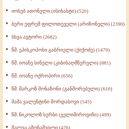
იოსებ ათონელი (ისიხასტი) (520)
ქადაგებანი გაბრიელ ეპისკოპოსისა - II ტომი
(370)
ბერი ეფრემ ფილოთეველი (არიზონელი) (2390)
სულიერი ცხოვრების სახელმძღვანელო -
ნაწილი II (369)
სხვა ავტორი (2682)
ღმერთი და ადამიანები (287)
წმ. ეპისკოპოსი გაბრიელი (ქიქოძე) (1479)
ბერის დიადემა (278)
წმ. იოანე სინელი (კიბისაღმწერელი) (881)
მონაზვნური გამოცდილების გადმოცემა (273)
წმ. იოანე ოქროპირი (656)
ოთხი ასეული თავი სიყვარულის შესახებ (259)
წმ. მარკოზ მონაზონი (განშორებული) (610)
მამა ვალენტინი მორდასოვი (545)
წმ. ნიკოლოზ სერბი (ველიმიროვიჩი) (499)
შალვა ამონაშვილი (476)