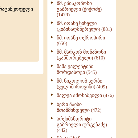
წმ. ეპისკოპოსი
ნაწილი II (369)
ურაცხმყოფელი
გაბრიელი (ქიქოძე)
ღმერთი და ადამიანები
(1479)
(287)
წმ. იოანე სინელი
ბერის დიადემა (278)
(კიბისაღმწერელი) (881)
მონაზვნური
წმ. იოანე ოქროპირი
გამოცდილების
(656)
გადმოცემა (273)
წმ. მარკოზ მონაზონი
ოთხი ასეული თავი
(განშორებული) (610)
სიყვარულის შესახებ
მამა ვალენტინი
(259)
მორდასოვი (545)
წმ. ნიკოლოზ სერბი
(ველიმიროვიჩი) (499)
შალვა ამონაშვილი (476)
ბერი პაისი
მთაწმინდელი (472)
არქიმანდრიტი
გაბრიელი (ურგებაძე)
(442)