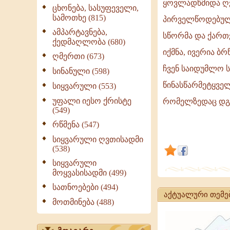
ყოვლადწმიდა ღვ
მიწა
ცხონება, სასუფეველი,
სამოთხე (815)
წმინდაა,
პირველწოდებული
მის
ამპარტავნება,
სწორმა და ქართ
ქედმაღლობა (680)
წიაღში
იქმნა, ივერია ბ
ღმერთი (673)
განისვენებ
ჩვენ საიდუმლო 
მაცხოვრის
სინანული (598)
კვართი,
წინასწარმეტყველ
სიყვარული (553)
ივერია
უფალი იესო ქრისტე
რომელზედაც დგახ
არის
(549)
ყოვლადწმ
რწმენა (547)
სიყვარული ღვთისადმი
(538)
სიყვარული
მოყვასისადმი (499)
სათნოებები (494)
აქტუალური თემე
მოთმინება (488)