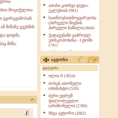
ნდრია
ათასი კითხვა დედა-
ისია მოციქულთა
ეკლესიას (961)
სათნოებათმოყვარეობა
ი გვირგვინოსან
(პირველი წიგნის
მ მიწაზე გვესმის
პირველი ნაწილი) (844)
 და დიდმა
ქადაგებანი გაბრიელ
ეპისკოპოსისა - I ტომი
აც მიწა,
(741)
ეპისტოლენი,
ქადაგებანი, სიტყვანი
ავტორი
(ნაწილი III) (723)
Search
მოძღვრის ძალზე
სასარგებლო რჩევები
ილია II (3824)
მრევლისათვის (545)
იოსებ ათონელი
Wisdomge (514)
(ისიხასტი) (520)
ქადაგებანი გაბრიელ
ბერი ეფრემ
ეპისკოპოსისა - II ტომი
ფილოთეველი
(370)
(არიზონელი) (2390)
სულიერი ცხოვრების
სხვა ავტორი (2682)
სახელმძღვანელო -