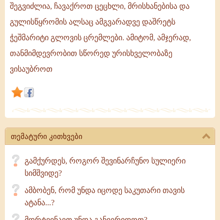
შეგვიძლია, ჩავაქროთ ცეცხლი, მრისხანებისა და
როგორც
ცოტა-
გულისწყრომის ალსაც ამგვარადვე დაშრეტს
ცოტა
ჭეშმარიტი გლოვის ცრემლები. ამიტომ, ამჯერად,
წყლის
თანმიმდევრობით სწორედ ურისხველობაზე
დასხმით
ვისაუბროთ
შეგვიძლია,
ჩავაქროთ
ცეცხლი,
მრისხანებისა
და
გულისწყრომის
თემატური კითხვები
ალსაც
გამქურდეს, როგორ შევინარჩუნო სულიერი
სიმშვიდე?
ამბობენ, რომ უნდა იცოდე საკუთარი თავის
ატანა...?
მდრტვინავთ უნდა განვერიდოთ?