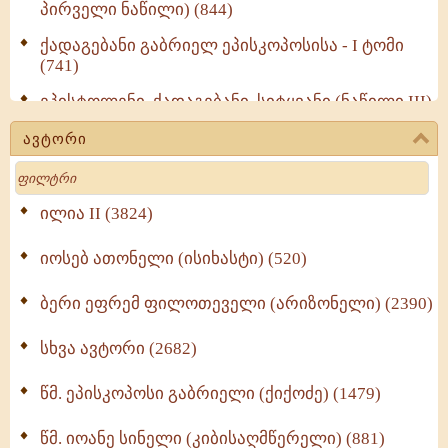
პირველი ნაწილი) (844)
ქადაგებანი გაბრიელ ეპისკოპოსისა - I ტომი
(741)
ეპისტოლენი, ქადაგებანი, სიტყვანი (ნაწილი III)
(723)
ავტორი
მოძღვრის ძალზე სასარგებლო რჩევები
Search
მრევლისათვის (545)
Wisdomge (514)
ილია II (3824)
იოსებ ათონელი (ისიხასტი) (520)
ქადაგებანი გაბრიელ ეპისკოპოსისა - II ტომი
(370)
ბერი ეფრემ ფილოთეველი (არიზონელი) (2390)
სულიერი ცხოვრების სახელმძღვანელო -
ნაწილი II (369)
სხვა ავტორი (2682)
ღმერთი და ადამიანები (287)
წმ. ეპისკოპოსი გაბრიელი (ქიქოძე) (1479)
ბერის დიადემა (278)
წმ. იოანე სინელი (კიბისაღმწერელი) (881)