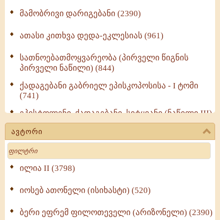
მამობრივი დარიგებანი (2390)
ათასი კითხვა დედა-ეკლესიას (961)
სათნოებათმოყვარეობა (პირველი წიგნის
პირველი ნაწილი) (844)
ქადაგებანი გაბრიელ ეპისკოპოსისა - I ტომი
(741)
ეპისტოლენი, ქადაგებანი, სიტყვანი (ნაწილი III)
(723)
ავტორი
მოძღვრის ძალზე სასარგებლო რჩევები
Search
მრევლისათვის (545)
Wisdomge (514)
ილია II (3798)
იოსებ ათონელი (ისიხასტი) (520)
ქადაგებანი გაბრიელ ეპისკოპოსისა - II ტომი
(370)
ბერი ეფრემ ფილოთეველი (არიზონელი) (2390)
სულიერი ცხოვრების სახელმძღვანელო -