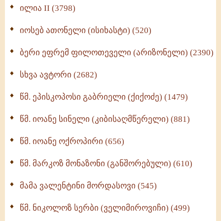
Wisdomge (514)
ილია II (3798)
იოსებ ათონელი (ისიხასტი) (520)
ქადაგებანი გაბრიელ ეპისკოპოსისა - II ტომი
(370)
ბერი ეფრემ ფილოთეველი (არიზონელი) (2390)
სულიერი ცხოვრების სახელმძღვანელო -
ნაწილი II (369)
სხვა ავტორი (2682)
ღმერთი და ადამიანები (287)
წმ. ეპისკოპოსი გაბრიელი (ქიქოძე) (1479)
ბერის დიადემა (278)
წმ. იოანე სინელი (კიბისაღმწერელი) (881)
მონაზვნური გამოცდილების გადმოცემა (273)
წმ. იოანე ოქროპირი (656)
ოთხი ასეული თავი სიყვარულის შესახებ (259)
წმ. მარკოზ მონაზონი (განშორებული) (610)
მამა ვალენტინი მორდასოვი (545)
წმ. ნიკოლოზ სერბი (ველიმიროვიჩი) (499)