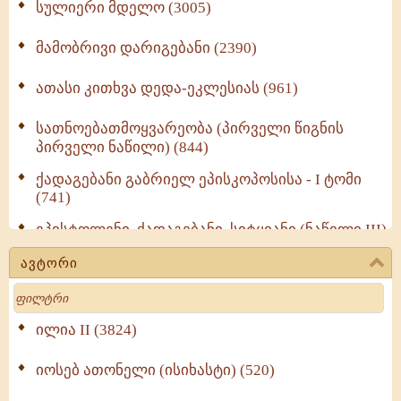
სულიერი მდელო (3005)
მამობრივი დარიგებანი (2390)
ათასი კითხვა დედა-ეკლესიას (961)
სათნოებათმოყვარეობა (პირველი წიგნის
პირველი ნაწილი) (844)
ქადაგებანი გაბრიელ ეპისკოპოსისა - I ტომი
(741)
ეპისტოლენი, ქადაგებანი, სიტყვანი (ნაწილი III)
(723)
ავტორი
მოძღვრის ძალზე სასარგებლო რჩევები
Search
მრევლისათვის (545)
Wisdomge (514)
ილია II (3824)
იოსებ ათონელი (ისიხასტი) (520)
ქადაგებანი გაბრიელ ეპისკოპოსისა - II ტომი
(370)