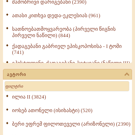
მამობრივი დარიგებანი (2390)
ათასი კითხვა დედა-ეკლესიას (961)
სათნოებათმოყვარეობა (პირველი წიგნის
პირველი ნაწილი) (844)
ქადაგებანი გაბრიელ ეპისკოპოსისა - I ტომი
(741)
ეპისტოლენი, ქადაგებანი, სიტყვანი (ნაწილი III)
(723)
ავტორი
მოძღვრის ძალზე სასარგებლო რჩევები
Search
მრევლისათვის (545)
Wisdomge (514)
ილია II (3824)
იოსებ ათონელი (ისიხასტი) (520)
ქადაგებანი გაბრიელ ეპისკოპოსისა - II ტომი
(370)
ბერი ეფრემ ფილოთეველი (არიზონელი) (2390)
სულიერი ცხოვრების სახელმძღვანელო -
ნაწილი II (369)