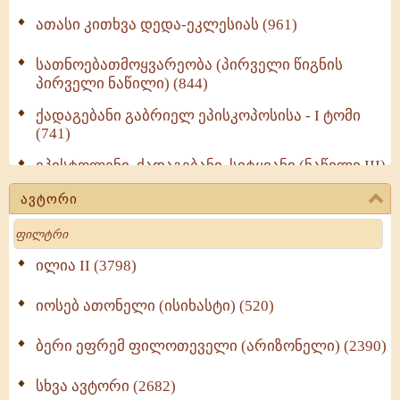
ათასი კითხვა დედა-ეკლესიას (961)
სათნოებათმოყვარეობა (პირველი წიგნის
პირველი ნაწილი) (844)
ქადაგებანი გაბრიელ ეპისკოპოსისა - I ტომი
(741)
ეპისტოლენი, ქადაგებანი, სიტყვანი (ნაწილი III)
(723)
ავტორი
მოძღვრის ძალზე სასარგებლო რჩევები
Search
მრევლისათვის (545)
Wisdomge (514)
ილია II (3798)
იოსებ ათონელი (ისიხასტი) (520)
ქადაგებანი გაბრიელ ეპისკოპოსისა - II ტომი
(370)
ბერი ეფრემ ფილოთეველი (არიზონელი) (2390)
სულიერი ცხოვრების სახელმძღვანელო -
ნაწილი II (369)
სხვა ავტორი (2682)