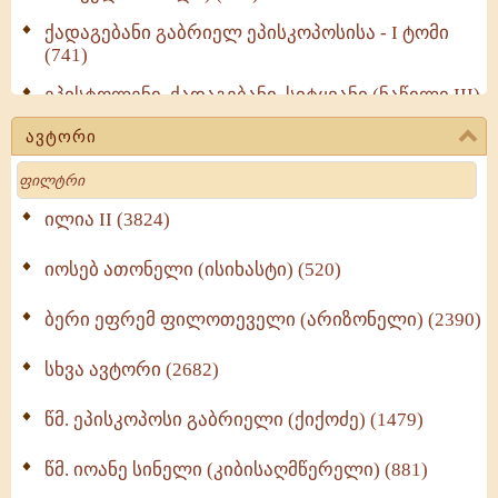
ქადაგებანი გაბრიელ ეპისკოპოსისა - I ტომი
(741)
ეპისტოლენი, ქადაგებანი, სიტყვანი (ნაწილი III)
(723)
ავტორი
მოძღვრის ძალზე სასარგებლო რჩევები
Search
მრევლისათვის (545)
Wisdomge (514)
ილია II (3824)
იოსებ ათონელი (ისიხასტი) (520)
ქადაგებანი გაბრიელ ეპისკოპოსისა - II ტომი
(370)
ბერი ეფრემ ფილოთეველი (არიზონელი) (2390)
სულიერი ცხოვრების სახელმძღვანელო -
ნაწილი II (369)
სხვა ავტორი (2682)
ღმერთი და ადამიანები (287)
წმ. ეპისკოპოსი გაბრიელი (ქიქოძე) (1479)
ბერის დიადემა (278)
წმ. იოანე სინელი (კიბისაღმწერელი) (881)
მონაზვნური გამოცდილების გადმოცემა (273)