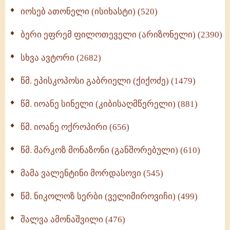
იოსებ ათონელი (ისიხასტი) (520)
ქადაგებანი გაბრიელ ეპისკოპოსისა - II ტომი
(370)
ბერი ეფრემ ფილოთეველი (არიზონელი) (2390)
სულიერი ცხოვრების სახელმძღვანელო -
ნაწილი II (369)
სხვა ავტორი (2682)
ღმერთი და ადამიანები (287)
წმ. ეპისკოპოსი გაბრიელი (ქიქოძე) (1479)
ბერის დიადემა (278)
წმ. იოანე სინელი (კიბისაღმწერელი) (881)
მონაზვნური გამოცდილების გადმოცემა (273)
წმ. იოანე ოქროპირი (656)
ოთხი ასეული თავი სიყვარულის შესახებ (259)
წმ. მარკოზ მონაზონი (განშორებული) (610)
მამა ვალენტინი მორდასოვი (545)
წმ. ნიკოლოზ სერბი (ველიმიროვიჩი) (499)
შალვა ამონაშვილი (476)