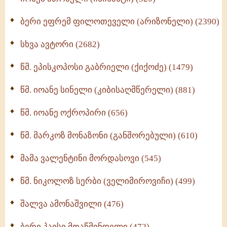
(370)
ბერი ეფრემ ფილოთეველი (არიზონელი) (2390)
სულიერი ცხოვრების სახელმძღვანელო -
ნაწილი II (369)
სხვა ავტორი (2682)
ღმერთი და ადამიანები (287)
წმ. ეპისკოპოსი გაბრიელი (ქიქოძე) (1479)
ბერის დიადემა (278)
წმ. იოანე სინელი (კიბისაღმწერელი) (881)
მონაზვნური გამოცდილების გადმოცემა (273)
წმ. იოანე ოქროპირი (656)
ოთხი ასეული თავი სიყვარულის შესახებ (259)
წმ. მარკოზ მონაზონი (განშორებული) (610)
მამა ვალენტინი მორდასოვი (545)
წმ. ნიკოლოზ სერბი (ველიმიროვიჩი) (499)
შალვა ამონაშვილი (476)
ბერი პაისი მთაწმინდელი (472)