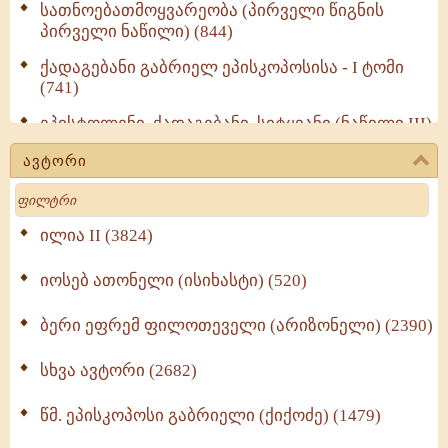
სათნოებათმოყვარეობა (პირველი წიგნის
პირველი ნაწილი) (844)
ქადაგებანი გაბრიელ ეპისკოპოსისა - I ტომი
(741)
ეპისტოლენი, ქადაგებანი, სიტყვანი (ნაწილი III)
(723)
ავტორი
მოძღვრის ძალზე სასარგებლო რჩევები
Search
მრევლისათვის (545)
Wisdomge (514)
ილია II (3824)
იოსებ ათონელი (ისიხასტი) (520)
ქადაგებანი გაბრიელ ეპისკოპოსისა - II ტომი
(370)
ბერი ეფრემ ფილოთეველი (არიზონელი) (2390)
სულიერი ცხოვრების სახელმძღვანელო -
ნაწილი II (369)
სხვა ავტორი (2682)
ღმერთი და ადამიანები (287)
წმ. ეპისკოპოსი გაბრიელი (ქიქოძე) (1479)
ბერის დიადემა (278)