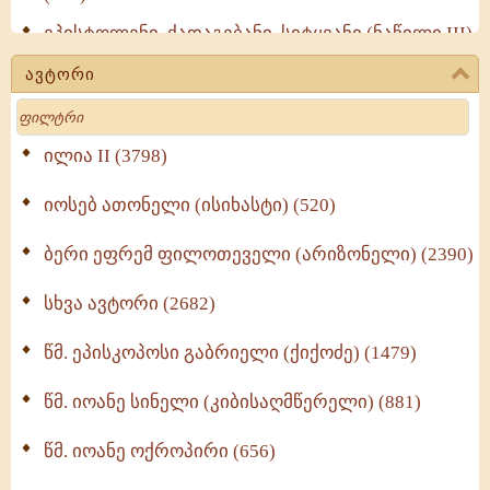
ეპისტოლენი, ქადაგებანი, სიტყვანი (ნაწილი III)
(723)
ავტორი
მოძღვრის ძალზე სასარგებლო რჩევები
Search
მრევლისათვის (545)
Wisdomge (514)
ილია II (3798)
იოსებ ათონელი (ისიხასტი) (520)
ქადაგებანი გაბრიელ ეპისკოპოსისა - II ტომი
(370)
ბერი ეფრემ ფილოთეველი (არიზონელი) (2390)
სულიერი ცხოვრების სახელმძღვანელო -
ნაწილი II (369)
სხვა ავტორი (2682)
ღმერთი და ადამიანები (287)
წმ. ეპისკოპოსი გაბრიელი (ქიქოძე) (1479)
ბერის დიადემა (278)
წმ. იოანე სინელი (კიბისაღმწერელი) (881)
მონაზვნური გამოცდილების გადმოცემა (273)
წმ. იოანე ოქროპირი (656)
ოთხი ასეული თავი სიყვარულის შესახებ (259)