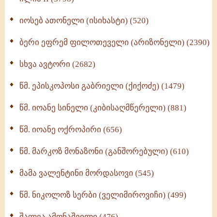
იოსებ ათონელი (ისიხასტი) (520)
ქადაგებანი გაბრიელ ეპისკოპოსისა - II ტომი
(370)
ბერი ეფრემ ფილოთეველი (არიზონელი) (2390)
სულიერი ცხოვრების სახელმძღვანელო -
ნაწილი II (369)
სხვა ავტორი (2682)
ღმერთი და ადამიანები (287)
წმ. ეპისკოპოსი გაბრიელი (ქიქოძე) (1479)
ბერის დიადემა (278)
წმ. იოანე სინელი (კიბისაღმწერელი) (881)
მონაზვნური გამოცდილების გადმოცემა (273)
წმ. იოანე ოქროპირი (656)
ოთხი ასეული თავი სიყვარულის შესახებ (259)
წმ. მარკოზ მონაზონი (განშორებული) (610)
მამა ვალენტინი მორდასოვი (545)
წმ. ნიკოლოზ სერბი (ველიმიროვიჩი) (499)
შალვა ამონაშვილი (476)