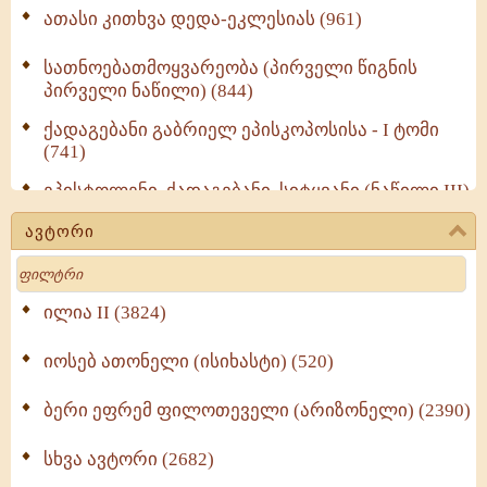
ათასი კითხვა დედა-ეკლესიას (961)
სათნოებათმოყვარეობა (პირველი წიგნის
პირველი ნაწილი) (844)
ქადაგებანი გაბრიელ ეპისკოპოსისა - I ტომი
(741)
ეპისტოლენი, ქადაგებანი, სიტყვანი (ნაწილი III)
(723)
ავტორი
მოძღვრის ძალზე სასარგებლო რჩევები
Search
მრევლისათვის (545)
Wisdomge (514)
ილია II (3824)
იოსებ ათონელი (ისიხასტი) (520)
ქადაგებანი გაბრიელ ეპისკოპოსისა - II ტომი
(370)
ბერი ეფრემ ფილოთეველი (არიზონელი) (2390)
სულიერი ცხოვრების სახელმძღვანელო -
ნაწილი II (369)
სხვა ავტორი (2682)
ღმერთი და ადამიანები (287)