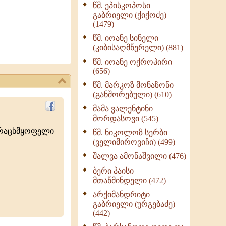
წმ. ეპისკოპოსი
ნაწილი II (369)
გაბრიელი (ქიქოძე)
ღმერთი და ადამიანები
(1479)
(287)
წმ. იოანე სინელი
ბერის დიადემა (278)
(კიბისაღმწერელი) (881)
მონაზვნური
წმ. იოანე ოქროპირი
გამოცდილების
(656)
გადმოცემა (273)
წმ. მარკოზ მონაზონი
ოთხი ასეული თავი
(განშორებული) (610)
სიყვარულის შესახებ
მამა ვალენტინი
(259)
მორდასოვი (545)
ურაცხმყოფელი
წმ. ნიკოლოზ სერბი
(ველიმიროვიჩი) (499)
შალვა ამონაშვილი (476)
ბერი პაისი
მთაწმინდელი (472)
არქიმანდრიტი
გაბრიელი (ურგებაძე)
(442)