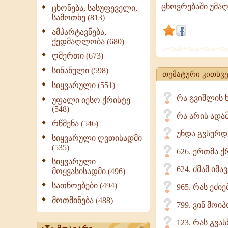
ვინც
ცხოვრებაში უმა
ცხონება, სასუფეველი,
სამოთხე (813)
ღვთისათვი
დატოვა
ამპარტავნება,
ქედმაღლობა (680)
თავისი
ღმერთი (673)
ქონება,
მაგრამ
სინანული (598)
თემატური კითხვე
იგია
სიყვარული (551)
ნეტარი,
რა გვიშლის 
უფალი იესო ქრისტე
ვინც
(548)
რა არის ადა
საკუთარი
რწმენა (546)
ნება
უნდა გვსურდ
სიყვარული ღვთისადმი
მოიკვეთა,
(535)
626. ერთმა ქ
სიყვარული
624. ძმამ იმ
მოყვასისადმი (496)
სათნოებები (494)
965. რას ეძი
მოთმინება (488)
799. ვინ მოი
123. რას გვა