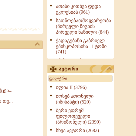
ათასი კითხვა დედა-
ეკლესიას (961)
სათნოებათმოყვარეობა
(პირველი წიგნის
პირველი ნაწილი) (844)
ქადაგებანი გაბრიელ
ეპისკოპოსისა - I ტომი
(741)
ეპისტოლენი,
ქადაგებანი, სიტყვანი
ავტორი
(ნაწილი III) (723)
Search
მოძღვრის ძალზე
სასარგებლო რჩევები
ილია II (3796)
ცეს...
მრევლისათვის (545)
იოსებ ათონელი
Wisdomge (514)
 თუ...
(ისიხასტი) (520)
ქადაგებანი გაბრიელ
ბერი ეფრემ
ეპისკოპოსისა - II ტომი
ფილოთეველი
(370)
(არიზონელი) (2390)
სულიერი ცხოვრების
სხვა ავტორი (2682)
სახელმძღვანელო -