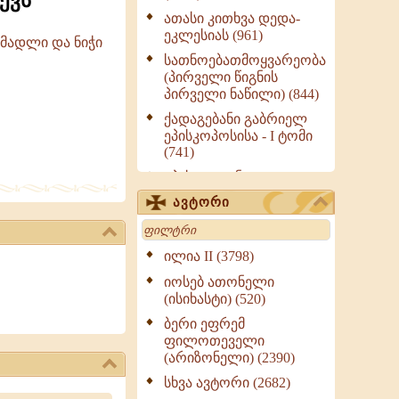
ქვს
ათასი კითხვა დედა-
ეკლესიას (961)
 მადლი და ნიჭი
სათნოებათმოყვარეობა
(პირველი წიგნის
პირველი ნაწილი) (844)
ქადაგებანი გაბრიელ
ეპისკოპოსისა - I ტომი
(741)
ეპისტოლენი,
ქადაგებანი, სიტყვანი
ავტორი
(ნაწილი III) (723)
Search
მოძღვრის ძალზე
სასარგებლო რჩევები
ილია II (3798)
მრევლისათვის (545)
იოსებ ათონელი
Wisdomge (514)
(ისიხასტი) (520)
ქადაგებანი გაბრიელ
ბერი ეფრემ
ეპისკოპოსისა - II ტომი
ფილოთეველი
(370)
(არიზონელი) (2390)
სულიერი ცხოვრების
სხვა ავტორი (2682)
სახელმძღვანელო -