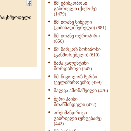
წმ. ეპისკოპოსი
ნაწილი II (369)
გაბრიელი (ქიქოძე)
ღმერთი და ადამიანები
(1479)
ურაცხმყოფელი
(287)
წმ. იოანე სინელი
ბერის დიადემა (278)
(კიბისაღმწერელი) (881)
მონაზვნური
წმ. იოანე ოქროპირი
გამოცდილების
(656)
გადმოცემა (273)
წმ. მარკოზ მონაზონი
ოთხი ასეული თავი
(განშორებული) (610)
სიყვარულის შესახებ
მამა ვალენტინი
(259)
მორდასოვი (545)
წმ. ნიკოლოზ სერბი
(ველიმიროვიჩი) (499)
შალვა ამონაშვილი (476)
ბერი პაისი
მთაწმინდელი (472)
არქიმანდრიტი
გაბრიელი (ურგებაძე)
(442)