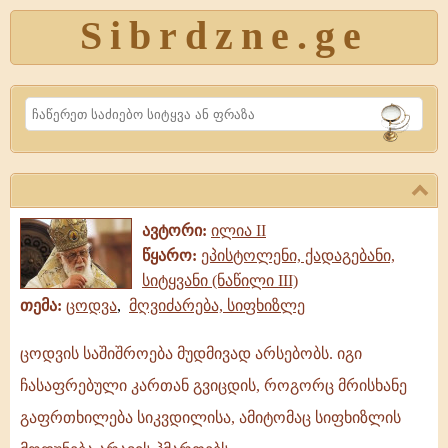
Sibrdzne.ge
Search
ავტორი:
ილია II
წყარო:
ეპისტოლენი, ქადაგებანი,
სიტყვანი (ნაწილი III)
თემა:
ცოდვა
,
მღვიძარება, სიფხიზლე
ცოდვის საშიშროება მუდმივად არსებობს. იგი
ცოდვის
ჩასაფრებული კართან გვიცდის, როგორც მრისხანე
საშიშროება
მუდმივად
გაფრთხილება სიკვდილისა, ამიტომაც სიფხიზლის
არსებობს.