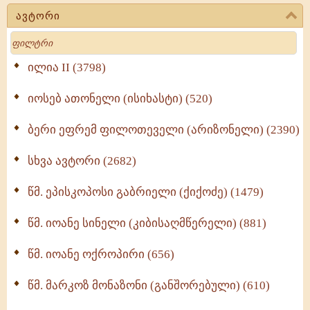
(723)
ავტორი
მოძღვრის ძალზე სასარგებლო რჩევები
Search
მრევლისათვის (545)
Wisdomge (514)
ილია II (3798)
იოსებ ათონელი (ისიხასტი) (520)
ქადაგებანი გაბრიელ ეპისკოპოსისა - II ტომი
(370)
ბერი ეფრემ ფილოთეველი (არიზონელი) (2390)
სულიერი ცხოვრების სახელმძღვანელო -
ნაწილი II (369)
სხვა ავტორი (2682)
ღმერთი და ადამიანები (287)
წმ. ეპისკოპოსი გაბრიელი (ქიქოძე) (1479)
ბერის დიადემა (278)
წმ. იოანე სინელი (კიბისაღმწერელი) (881)
მონაზვნური გამოცდილების გადმოცემა (273)
წმ. იოანე ოქროპირი (656)
ოთხი ასეული თავი სიყვარულის შესახებ (259)
წმ. მარკოზ მონაზონი (განშორებული) (610)