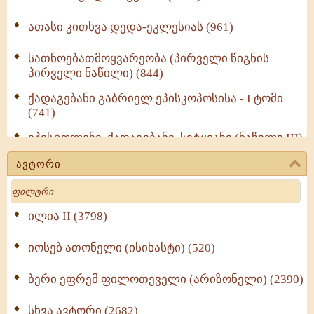
ათასი კითხვა დედა-ეკლესიას (961)
სათნოებათმოყვარეობა (პირველი წიგნის
პირველი ნაწილი) (844)
ქადაგებანი გაბრიელ ეპისკოპოსისა - I ტომი
(741)
ეპისტოლენი, ქადაგებანი, სიტყვანი (ნაწილი III)
(723)
ავტორი
მოძღვრის ძალზე სასარგებლო რჩევები
Search
მრევლისათვის (545)
Wisdomge (514)
ილია II (3798)
იოსებ ათონელი (ისიხასტი) (520)
ქადაგებანი გაბრიელ ეპისკოპოსისა - II ტომი
(370)
ბერი ეფრემ ფილოთეველი (არიზონელი) (2390)
სულიერი ცხოვრების სახელმძღვანელო -
ნაწილი II (369)
სხვა ავტორი (2682)