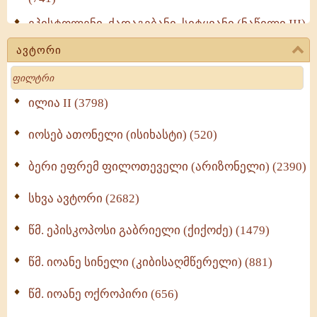
ეპისტოლენი, ქადაგებანი, სიტყვანი (ნაწილი III)
(723)
ავტორი
მოძღვრის ძალზე სასარგებლო რჩევები
Search
მრევლისათვის (545)
Wisdomge (514)
ილია II (3798)
იოსებ ათონელი (ისიხასტი) (520)
ქადაგებანი გაბრიელ ეპისკოპოსისა - II ტომი
(370)
ბერი ეფრემ ფილოთეველი (არიზონელი) (2390)
სულიერი ცხოვრების სახელმძღვანელო -
ნაწილი II (369)
სხვა ავტორი (2682)
ღმერთი და ადამიანები (287)
წმ. ეპისკოპოსი გაბრიელი (ქიქოძე) (1479)
ბერის დიადემა (278)
წმ. იოანე სინელი (კიბისაღმწერელი) (881)
მონაზვნური გამოცდილების გადმოცემა (273)
წმ. იოანე ოქროპირი (656)
ოთხი ასეული თავი სიყვარულის შესახებ (259)