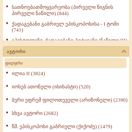
სათნოებათმოყვარეობა (პირველი წიგნის
პირველი ნაწილი) (844)
ქადაგებანი გაბრიელ ეპისკოპოსისა - I ტომი
(741)
ეპისტოლენი, ქადაგებანი, სიტყვანი (ნაწილი III)
(723)
ავტორი
მოძღვრის ძალზე სასარგებლო რჩევები
Search
მრევლისათვის (545)
Wisdomge (514)
ილია II (3824)
იოსებ ათონელი (ისიხასტი) (520)
ქადაგებანი გაბრიელ ეპისკოპოსისა - II ტომი
(370)
ბერი ეფრემ ფილოთეველი (არიზონელი) (2390)
სულიერი ცხოვრების სახელმძღვანელო -
ნაწილი II (369)
სხვა ავტორი (2682)
ღმერთი და ადამიანები (287)
წმ. ეპისკოპოსი გაბრიელი (ქიქოძე) (1479)