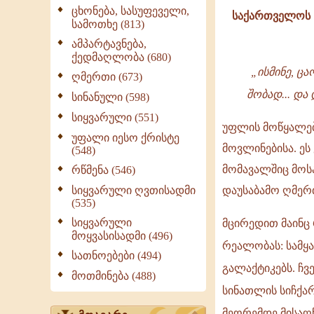
ცხონება, სასუფეველი,
საქართველოს წ
სამოთხე (813)
საშობაო
ამპარტავნება,
ეპისტოლე
ქედმაღლობა (680)
-
„ისმინე, ცა
ღმერთი (673)
2026
შობად... დ
სინანული (598)
-
სიყვარული (551)
უფლის მოწყალები
უფალი იესო ქრისტე
ილია
მოვლინებისა. ეს
(548)
II
მომავალშიც მოს
რწმენა (546)
სიყვარული ღვთისადმი
დაუსაბამო ღმერ
(535)
სიყვარული
მცირედით მაინც
მოყვასისადმი (496)
რეალობას: სამყ
სათნოებები (494)
გალაქტიკებს. ჩვ
მოთმინება (488)
სინათლის სიჩქა
მეორემდე მისაღწ