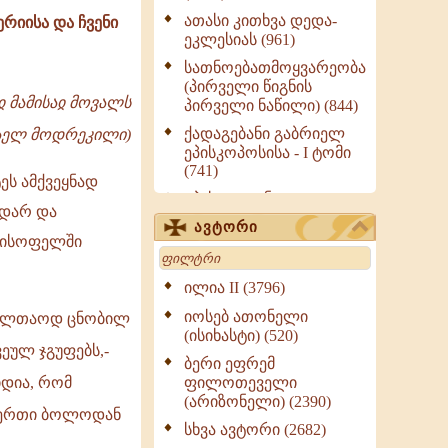
ათასი კითხვა დედა-
რიისა და ჩვენი
ეკლესიას (961)
სათნოებათმოყვარეობა
(პირველი წიგნის
აჲ მამისაჲ მოვალს
პირველი ნაწილი) (844)
ქადაგებანი გაბრიელ
ქაელ მოდრეკილი)
ეპისკოპოსისა - I ტომი
(741)
ეს ამქვეყნად
ეპისტოლენი,
ხდარ და
ქადაგებანი, სიტყვანი
ავტორი
(ნაწილი III) (723)
უთისოფელში
Search
მოძღვრის ძალზე
სასარგებლო რჩევები
ილია II (3796)
მრევლისათვის (545)
იოსებ ათონელი
ოველთაოდ ცნობილ
Wisdomge (514)
(ისიხასტი) (520)
ეულ ჯგუფებს,-
ქადაგებანი გაბრიელ
ბერი ეფრემ
ეპისკოპოსისა - II ტომი
ფილოთეველი
იდია, რომ
(370)
(არიზონელი) (2390)
ი ერთი ბოლოდან
სულიერი ცხოვრების
სხვა ავტორი (2682)
სახელმძღვანელო -