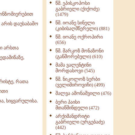
წმ. ეპისკოპოსი
ნაწილი II (369)
გაბრიელი (ქიქოძე)
ღმერთი და ადამიანები
ნონზომიერებით
(1479)
(287)
წმ. იოანე სინელი
 არის დაუსაბამო
ბერის დიადემა (278)
(კიბისაღმწერელი) (881)
მონაზვნური
წმ. იოანე ოქროპირი
გამოცდილების
(656)
გადმოცემა (273)
ლი არსთა
წმ. მარკოზ მონაზონი
ოთხი ასეული თავი
(განშორებული) (610)
ედამიწაზე,
სიყვარულის შესახებ
მამა ვალენტინი
(259)
მორდასოვი (545)
წმ. ნიკოლოზ სერბი
რისტე, რათა
(ველიმიროვიჩი) (499)
ლითი
შალვა ამონაშვილი (476)
ა, სიყვარულისა.
ბერი პაისი
მთაწმინდელი (472)
არქიმანდრიტი
გაბრიელი (ურგებაძე)
(442)