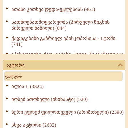
ათასი კითხვა დედა-ეკლესიას (961)
სათნოებათმოყვარეობა (პირველი წიგნის
პირველი ნაწილი) (844)
ქადაგებანი გაბრიელ ეპისკოპოსისა - I ტომი
(741)
ეპისტოლენი, ქადაგებანი, სიტყვანი (ნაწილი III)
(723)
ავტორი
მოძღვრის ძალზე სასარგებლო რჩევები
Search
მრევლისათვის (545)
Wisdomge (514)
ილია II (3824)
იოსებ ათონელი (ისიხასტი) (520)
ქადაგებანი გაბრიელ ეპისკოპოსისა - II ტომი
(370)
ბერი ეფრემ ფილოთეველი (არიზონელი) (2390)
სულიერი ცხოვრების სახელმძღვანელო -
ნაწილი II (369)
სხვა ავტორი (2682)