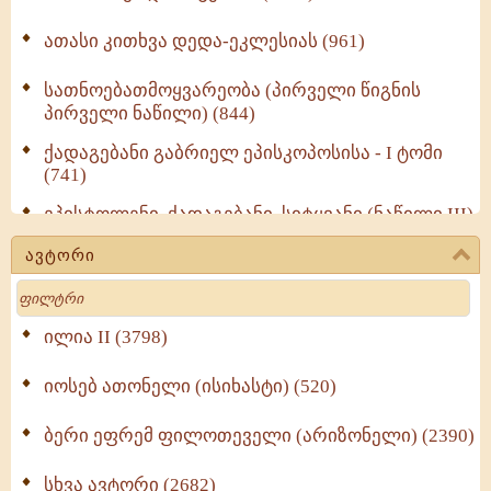
ათასი კითხვა დედა-ეკლესიას (961)
სათნოებათმოყვარეობა (პირველი წიგნის
პირველი ნაწილი) (844)
ქადაგებანი გაბრიელ ეპისკოპოსისა - I ტომი
(741)
ეპისტოლენი, ქადაგებანი, სიტყვანი (ნაწილი III)
(723)
ავტორი
მოძღვრის ძალზე სასარგებლო რჩევები
Search
მრევლისათვის (545)
Wisdomge (514)
ილია II (3798)
იოსებ ათონელი (ისიხასტი) (520)
ქადაგებანი გაბრიელ ეპისკოპოსისა - II ტომი
(370)
ბერი ეფრემ ფილოთეველი (არიზონელი) (2390)
სულიერი ცხოვრების სახელმძღვანელო -
ნაწილი II (369)
სხვა ავტორი (2682)