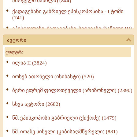
პირველი ნაწილი) (844)
ქადაგებანი გაბრიელ ეპისკოპოსისა - I ტომი
(741)
ეპისტოლენი, ქადაგებანი, სიტყვანი (ნაწილი III)
(723)
ავტორი
მოძღვრის ძალზე სასარგებლო რჩევები
Search
მრევლისათვის (545)
Wisdomge (514)
ილია II (3824)
იოსებ ათონელი (ისიხასტი) (520)
ქადაგებანი გაბრიელ ეპისკოპოსისა - II ტომი
(370)
ბერი ეფრემ ფილოთეველი (არიზონელი) (2390)
სულიერი ცხოვრების სახელმძღვანელო -
ნაწილი II (369)
სხვა ავტორი (2682)
ღმერთი და ადამიანები (287)
წმ. ეპისკოპოსი გაბრიელი (ქიქოძე) (1479)
ბერის დიადემა (278)
წმ. იოანე სინელი (კიბისაღმწერელი) (881)