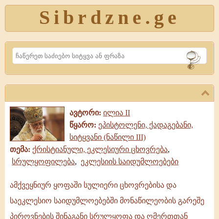
Sibrdzne.ge
Search
ავტორი:
ილია II
წყარო:
ეპისტოლენი, ქადაგებანი,
სიტყვანი (ნაწილი III)
თემა:
ქრისტიანული, ეკლესიური ცხოვრება
,
სრულყოფილება
,
ეკლესიის საიდუმლოებები
ამქვეყნიურ ყოფაში სულიერი ცხოვრებისა და
ამქვეყნიურ
საეკლესიო საიდუმლოებებში მონაწილეობის გარეშე
ყოფაში
სულიერი
პიროვნების შინაგანი სრულყოფა და ღმერთთან