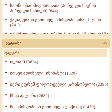
სათნოებათმოყვარეობა (პირველი წიგნის
პირველი ნაწილი) (844)
ქადაგებანი გაბრიელ ეპისკოპოსისა - I ტომი
(741)
ეპისტოლენი, ქადაგებანი, სიტყვანი (ნაწილი III)
(723)
ავტორი
მოძღვრის ძალზე სასარგებლო რჩევები
Search
მრევლისათვის (545)
Wisdomge (514)
ილია II (3824)
იოსებ ათონელი (ისიხასტი) (520)
ქადაგებანი გაბრიელ ეპისკოპოსისა - II ტომი
(370)
ბერი ეფრემ ფილოთეველი (არიზონელი) (2390)
სულიერი ცხოვრების სახელმძღვანელო -
ნაწილი II (369)
სხვა ავტორი (2682)
ღმერთი და ადამიანები (287)
წმ. ეპისკოპოსი გაბრიელი (ქიქოძე) (1479)