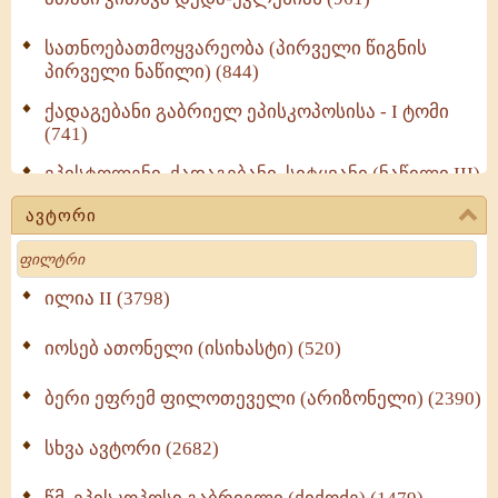
სათნოებათმოყვარეობა (პირველი წიგნის
პირველი ნაწილი) (844)
ქადაგებანი გაბრიელ ეპისკოპოსისა - I ტომი
(741)
ეპისტოლენი, ქადაგებანი, სიტყვანი (ნაწილი III)
(723)
ავტორი
მოძღვრის ძალზე სასარგებლო რჩევები
Search
მრევლისათვის (545)
Wisdomge (514)
ილია II (3798)
იოსებ ათონელი (ისიხასტი) (520)
ქადაგებანი გაბრიელ ეპისკოპოსისა - II ტომი
(370)
ბერი ეფრემ ფილოთეველი (არიზონელი) (2390)
სულიერი ცხოვრების სახელმძღვანელო -
ნაწილი II (369)
სხვა ავტორი (2682)
ღმერთი და ადამიანები (287)