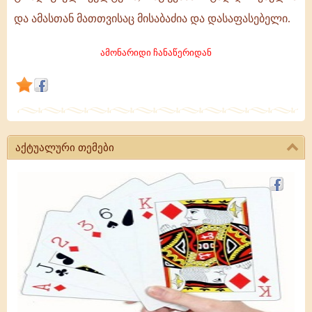
რამ
და ამასთან მათთვისაც მისაბაძია და დასაფასებელი.
უნდა
ვისწავლოთ,
ამონარიდი ჩანაწერიდან
მაგრამ
ვიმეორებ,
არ
უნდა
დავკარგოთ
აქტუალური თემები
ის
ჩვენი
ტრადიციული