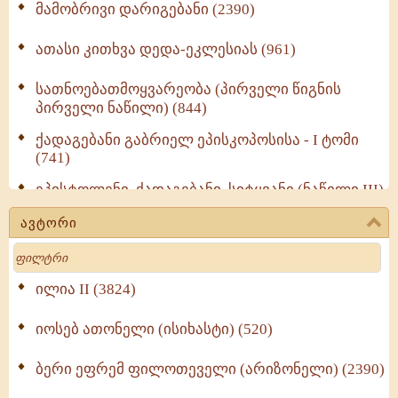
მამობრივი დარიგებანი (2390)
ათასი კითხვა დედა-ეკლესიას (961)
სათნოებათმოყვარეობა (პირველი წიგნის
პირველი ნაწილი) (844)
ქადაგებანი გაბრიელ ეპისკოპოსისა - I ტომი
(741)
ეპისტოლენი, ქადაგებანი, სიტყვანი (ნაწილი III)
(723)
ავტორი
მოძღვრის ძალზე სასარგებლო რჩევები
Search
მრევლისათვის (545)
Wisdomge (514)
ილია II (3824)
იოსებ ათონელი (ისიხასტი) (520)
ქადაგებანი გაბრიელ ეპისკოპოსისა - II ტომი
(370)
ბერი ეფრემ ფილოთეველი (არიზონელი) (2390)
სულიერი ცხოვრების სახელმძღვანელო -