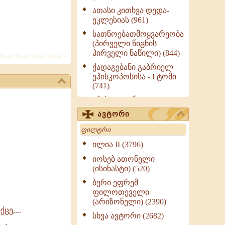
ათასი კითხვა დედა-
ეკლესიას (961)
სათნოებათმოყვარეობა
(პირველი წიგნის
პირველი ნაწილი) (844)
ქადაგებანი გაბრიელ
ეპისკოპოსისა - I ტომი
(741)
ეპისტოლენი,
ქადაგებანი, სიტყვანი
ავტორი
(ნაწილი III) (723)
Search
მოძღვრის ძალზე
სასარგებლო რჩევები
ილია II (3796)
მრევლისათვის (545)
იოსებ ათონელი
Wisdomge (514)
(ისიხასტი) (520)
ქადაგებანი გაბრიელ
ბერი ეფრემ
ეპისკოპოსისა - II ტომი
ფილოთეველი
(370)
(არიზონელი) (2390)
ცე,...
სულიერი ცხოვრების
სხვა ავტორი (2682)
სახელმძღვანელო -