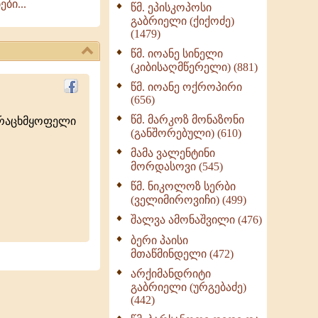
ბი...
წმ. ეპისკოპოსი
ნაწილი II (369)
გაბრიელი (ქიქოძე)
ღმერთი და ადამიანები
(1479)
(287)
წმ. იოანე სინელი
ბერის დიადემა (278)
(კიბისაღმწერელი) (881)
მონაზვნური
წმ. იოანე ოქროპირი
გამოცდილების
(656)
გადმოცემა (273)
წმ. მარკოზ მონაზონი
ურაცხმყოფელი
ოთხი ასეული თავი
(განშორებული) (610)
სიყვარულის შესახებ
მამა ვალენტინი
(259)
მორდასოვი (545)
წმ. ნიკოლოზ სერბი
(ველიმიროვიჩი) (499)
შალვა ამონაშვილი (476)
ბერი პაისი
მთაწმინდელი (472)
არქიმანდრიტი
გაბრიელი (ურგებაძე)
(442)