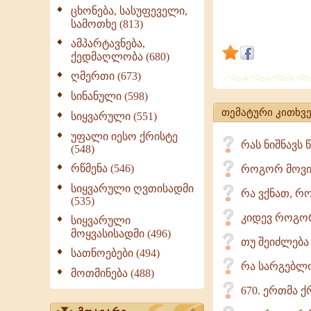
შეიძლება
ცხონება, სასუფეველი,
სამოთხე (813)
ამაღლება
და
ამპარტავნება,
ქედმაღლობა (680)
განწმენდა;
ღმერთი (673)
და
რომ
სინანული (598)
ღვთის
თემატური კითხვე
სიყვარული (551)
მოწყალება
უფალი იესო ქრისტე
რას ნიშნავს 
არა
(548)
აქვს
რწმენა (546)
როგორ მოვიქ
საზღვარი.
სიყვარული ღვთისადმი
რა ვქნათ, რო
(535)
კიდევ როგო
სიყვარული
მოყვასისადმი (496)
თუ შეიძლება
სათნოებები (494)
რა სარგებლო
მოთმინება (488)
670. ერთმა ქ