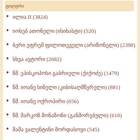
Search
მრევლისათვის (545)
Wisdomge (514)
ილია II (3824)
იოსებ ათონელი (ისიხასტი) (520)
ქადაგებანი გაბრიელ ეპისკოპოსისა - II ტომი
(370)
ბერი ეფრემ ფილოთეველი (არიზონელი) (2390)
სულიერი ცხოვრების სახელმძღვანელო -
ნაწილი II (369)
სხვა ავტორი (2682)
ღმერთი და ადამიანები (287)
წმ. ეპისკოპოსი გაბრიელი (ქიქოძე) (1479)
ბერის დიადემა (278)
წმ. იოანე სინელი (კიბისაღმწერელი) (881)
მონაზვნური გამოცდილების გადმოცემა (273)
წმ. იოანე ოქროპირი (656)
ოთხი ასეული თავი სიყვარულის შესახებ (259)
წმ. მარკოზ მონაზონი (განშორებული) (610)
მამა ვალენტინი მორდასოვი (545)