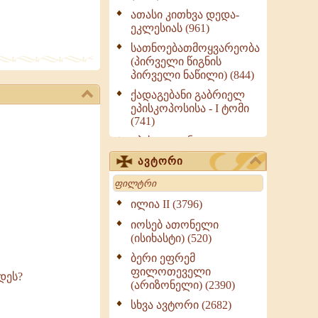
ათასი კითხვა დედა-
ეკლესიას (961)
სათნოებათმოყვარეობა
(პირველი წიგნის
პირველი ნაწილი) (844)
ქადაგებანი გაბრიელ
ეპისკოპოსისა - I ტომი
(741)
ეპისტოლენი,
ქადაგებანი, სიტყვანი
ავტორი
(ნაწილი III) (723)
Search
მოძღვრის ძალზე
სასარგებლო რჩევები
ილია II (3796)
მრევლისათვის (545)
იოსებ ათონელი
Wisdomge (514)
(ისიხასტი) (520)
ქადაგებანი გაბრიელ
ბერი ეფრემ
ეპისკოპოსისა - II ტომი
ფილოთეველი
დეს?
(370)
(არიზონელი) (2390)
სულიერი ცხოვრების
სხვა ავტორი (2682)
სახელმძღვანელო -