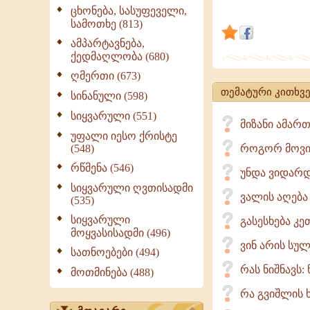
ცხონება, სასუფეველი,
დადგომა,
სამოთხე (813)
წარსულის
ამპარტავნება,
გათვალისწ
ქედმაღლობა (680)
უნდა
ღმერთი (673)
შევხედოთ
თემატური კითხვე
სინანული (598)
ჩვენს
აწმყოსა
სიყვარული (551)
მიზანი ამარ
და
უფალი იესო ქრისტე
(548)
როგორ მოვიქ
მომავალს.
რწმენა (546)
უნდა ვიდარ
სიყვარული ღვთისადმი
ვალის აღება
(535)
სიყვარული
გასესხება კე
მოყვასისადმი (496)
ვინ არის სუ
სათნოებები (494)
რას ნიშნავს
მოთმინება (488)
რა გვიშლის 