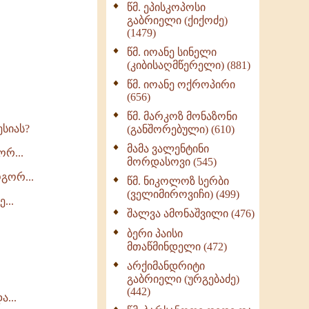
წმ. ეპისკოპოსი
ნაწილი II (369)
გაბრიელი (ქიქოძე)
ღმერთი და ადამიანები
(1479)
(287)
წმ. იოანე სინელი
ბერის დიადემა (278)
(კიბისაღმწერელი) (881)
მონაზვნური
წმ. იოანე ოქროპირი
გამოცდილების
(656)
გადმოცემა (273)
წმ. მარკოზ მონაზონი
ოთხი ასეული თავი
სიას?
(განშორებული) (610)
სიყვარულის შესახებ
მამა ვალენტინი
(259)
ორ...
მორდასოვი (545)
გორ...
წმ. ნიკოლოზ სერბი
(ველიმიროვიჩი) (499)
...
შალვა ამონაშვილი (476)
ბერი პაისი
მთაწმინდელი (472)
არქიმანდრიტი
გაბრიელი (ურგებაძე)
(442)
...