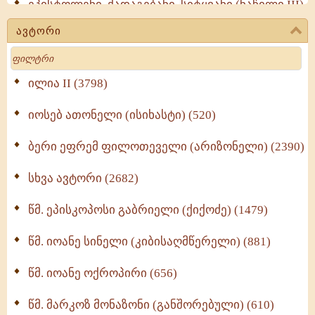
ეპისტოლენი, ქადაგებანი, სიტყვანი (ნაწილი III)
(723)
ავტორი
მოძღვრის ძალზე სასარგებლო რჩევები
Search
მრევლისათვის (545)
Wisdomge (514)
ილია II (3798)
იოსებ ათონელი (ისიხასტი) (520)
ქადაგებანი გაბრიელ ეპისკოპოსისა - II ტომი
(370)
ბერი ეფრემ ფილოთეველი (არიზონელი) (2390)
სულიერი ცხოვრების სახელმძღვანელო -
ნაწილი II (369)
სხვა ავტორი (2682)
ღმერთი და ადამიანები (287)
წმ. ეპისკოპოსი გაბრიელი (ქიქოძე) (1479)
ბერის დიადემა (278)
წმ. იოანე სინელი (კიბისაღმწერელი) (881)
მონაზვნური გამოცდილების გადმოცემა (273)
წმ. იოანე ოქროპირი (656)
ოთხი ასეული თავი სიყვარულის შესახებ (259)
წმ. მარკოზ მონაზონი (განშორებული) (610)