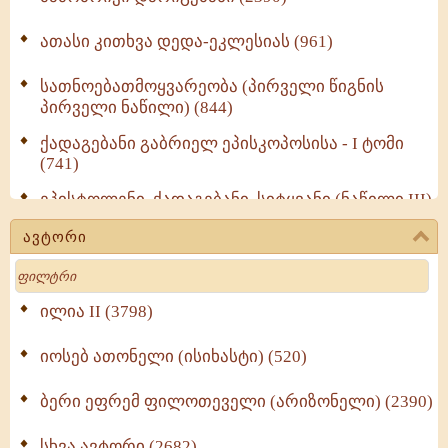
ათასი კითხვა დედა-ეკლესიას (961)
სათნოებათმოყვარეობა (პირველი წიგნის
პირველი ნაწილი) (844)
ქადაგებანი გაბრიელ ეპისკოპოსისა - I ტომი
(741)
ეპისტოლენი, ქადაგებანი, სიტყვანი (ნაწილი III)
(723)
ავტორი
მოძღვრის ძალზე სასარგებლო რჩევები
Search
მრევლისათვის (545)
Wisdomge (514)
ილია II (3798)
იოსებ ათონელი (ისიხასტი) (520)
ქადაგებანი გაბრიელ ეპისკოპოსისა - II ტომი
(370)
ბერი ეფრემ ფილოთეველი (არიზონელი) (2390)
სულიერი ცხოვრების სახელმძღვანელო -
ნაწილი II (369)
სხვა ავტორი (2682)