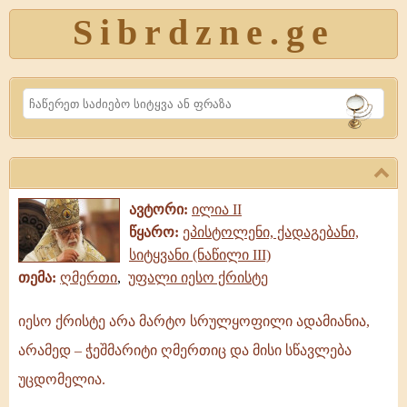
Sibrdzne.ge
Search
ავტორი:
ილია II
წყარო:
ეპისტოლენი, ქადაგებანი,
სიტყვანი (ნაწილი III)
თემა:
ღმერთი
,
უფალი იესო ქრისტე
იესო ქრისტე არა მარტო სრულყოფილი ადამიანია,
იესო
არამედ – ჭეშმარიტი ღმერთიც და მისი სწავლება
ქრისტე
არა
უცდომელია.
მარტო