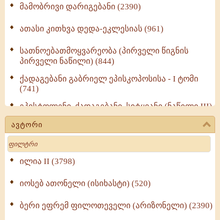
მამობრივი დარიგებანი (2390)
ათასი კითხვა დედა-ეკლესიას (961)
სათნოებათმოყვარეობა (პირველი წიგნის
პირველი ნაწილი) (844)
ქადაგებანი გაბრიელ ეპისკოპოსისა - I ტომი
(741)
ეპისტოლენი, ქადაგებანი, სიტყვანი (ნაწილი III)
(723)
ავტორი
მოძღვრის ძალზე სასარგებლო რჩევები
Search
მრევლისათვის (545)
Wisdomge (514)
ილია II (3798)
იოსებ ათონელი (ისიხასტი) (520)
ქადაგებანი გაბრიელ ეპისკოპოსისა - II ტომი
(370)
ბერი ეფრემ ფილოთეველი (არიზონელი) (2390)
სულიერი ცხოვრების სახელმძღვანელო -