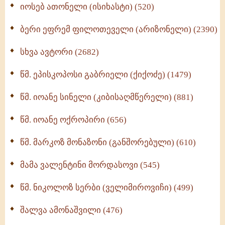
იოსებ ათონელი (ისიხასტი) (520)
ქადაგებანი გაბრიელ ეპისკოპოსისა - II ტომი
(370)
ბერი ეფრემ ფილოთეველი (არიზონელი) (2390)
სულიერი ცხოვრების სახელმძღვანელო -
ნაწილი II (369)
სხვა ავტორი (2682)
ღმერთი და ადამიანები (287)
წმ. ეპისკოპოსი გაბრიელი (ქიქოძე) (1479)
ბერის დიადემა (278)
წმ. იოანე სინელი (კიბისაღმწერელი) (881)
მონაზვნური გამოცდილების გადმოცემა (273)
წმ. იოანე ოქროპირი (656)
ოთხი ასეული თავი სიყვარულის შესახებ (259)
წმ. მარკოზ მონაზონი (განშორებული) (610)
მამა ვალენტინი მორდასოვი (545)
წმ. ნიკოლოზ სერბი (ველიმიროვიჩი) (499)
შალვა ამონაშვილი (476)