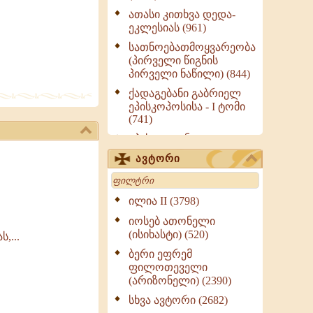
ათასი კითხვა დედა-
ეკლესიას (961)
სათნოებათმოყვარეობა
(პირველი წიგნის
პირველი ნაწილი) (844)
ქადაგებანი გაბრიელ
ეპისკოპოსისა - I ტომი
(741)
ეპისტოლენი,
ქადაგებანი, სიტყვანი
ავტორი
(ნაწილი III) (723)
Search
მოძღვრის ძალზე
სასარგებლო რჩევები
ილია II (3798)
მრევლისათვის (545)
იოსებ ათონელი
Wisdomge (514)
(ისიხასტი) (520)
,...
ქადაგებანი გაბრიელ
ბერი ეფრემ
ეპისკოპოსისა - II ტომი
ფილოთეველი
(370)
(არიზონელი) (2390)
სულიერი ცხოვრების
სხვა ავტორი (2682)
სახელმძღვანელო -