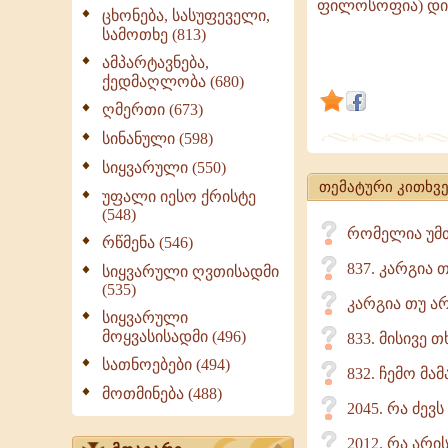
ფილოსოფია) დი
ადამიანის
ცხონება, სასუფეველი,
სამოთხე (813)
ტრაგედია
იმაშია,
ამპარტავნება,
ქედმაღლობა (680)
რომ
ღმერთი (673)
კულტურა
და
სინანული (598)
მეცნიერება
სიყვარული (550)
(განსაკუთრ
თემატური კითხვე
უფალი იესო ქრისტე
ფილოსოფი
(548)
რომელია უმთ
დიდად
რწმენა (546)
837. კარგია 
სიყვარული ღვთისადმი
(535)
კარგია თუ ა
სიყვარული
მოყვასისადმი (496)
833. მისივე 
სათნოებები (494)
832. ჩემო მა
მოთმინება (488)
2045. რა ძევ
2012. რა არი