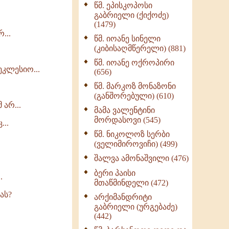
წმ. ეპისკოპოსი
ნაწილი II (369)
გაბრიელი (ქიქოძე)
ღმერთი და ადამიანები
(1479)
(287)
...
წმ. იოანე სინელი
ბერის დიადემა (278)
(კიბისაღმწერელი) (881)
მონაზვნური
წმ. იოანე ოქროპირი
კლესიო...
გამოცდილების
(656)
გადმოცემა (273)
წმ. მარკოზ მონაზონი
ოთხი ასეული თავი
(განშორებული) (610)
სიყვარულის შესახებ
არ...
მამა ვალენტინი
(259)
მორდასოვი (545)
...
წმ. ნიკოლოზ სერბი
(ველიმიროვიჩი) (499)
შალვა ამონაშვილი (476)
ბერი პაისი
.
მთაწმინდელი (472)
ას?
არქიმანდრიტი
გაბრიელი (ურგებაძე)
(442)