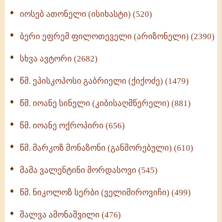
იოსებ ათონელი (ისიხასტი) (520)
ქადაგებანი გაბრიელ ეპისკოპოსისა - II ტომი
(370)
ბერი ეფრემ ფილოთეველი (არიზონელი) (2390)
სულიერი ცხოვრების სახელმძღვანელო -
ნაწილი II (369)
სხვა ავტორი (2682)
ღმერთი და ადამიანები (287)
წმ. ეპისკოპოსი გაბრიელი (ქიქოძე) (1479)
ბერის დიადემა (278)
წმ. იოანე სინელი (კიბისაღმწერელი) (881)
მონაზვნური გამოცდილების გადმოცემა (273)
წმ. იოანე ოქროპირი (656)
ოთხი ასეული თავი სიყვარულის შესახებ (259)
წმ. მარკოზ მონაზონი (განშორებული) (610)
მამა ვალენტინი მორდასოვი (545)
წმ. ნიკოლოზ სერბი (ველიმიროვიჩი) (499)
შალვა ამონაშვილი (476)