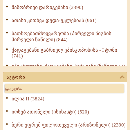
მამობრივი დარიგებანი (2390)
ათასი კითხვა დედა-ეკლესიას (961)
სათნოებათმოყვარეობა (პირველი წიგნის
პირველი ნაწილი) (844)
ქადაგებანი გაბრიელ ეპისკოპოსისა - I ტომი
(741)
ეპისტოლენი, ქადაგებანი, სიტყვანი (ნაწილი III)
(723)
ავტორი
მოძღვრის ძალზე სასარგებლო რჩევები
Search
მრევლისათვის (545)
Wisdomge (514)
ილია II (3824)
იოსებ ათონელი (ისიხასტი) (520)
ქადაგებანი გაბრიელ ეპისკოპოსისა - II ტომი
(370)
ბერი ეფრემ ფილოთეველი (არიზონელი) (2390)
სულიერი ცხოვრების სახელმძღვანელო -