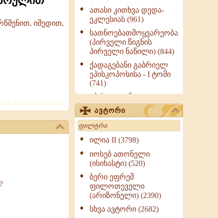
ვარულით
ათასი კითხვა დედა-
ეკლესიას (961)
წმენით, იმედით,
სათნოებათმოყვარეობა
(პირველი წიგნის
პირველი ნაწილი) (844)
ქადაგებანი გაბრიელ
ეპისკოპოსისა - I ტომი
(741)
ეპისტოლენი,
ქადაგებანი, სიტყვანი
ავტორი
(ნაწილი III) (723)
Search
მოძღვრის ძალზე
სასარგებლო რჩევები
ილია II (3798)
მრევლისათვის (545)
იოსებ ათონელი
Wisdomge (514)
(ისიხასტი) (520)
ქადაგებანი გაბრიელ
ბერი ეფრემ
?
ეპისკოპოსისა - II ტომი
ფილოთეველი
(370)
(არიზონელი) (2390)
სულიერი ცხოვრების
სხვა ავტორი (2682)
სახელმძღვანელო -