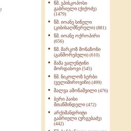
წმ. ეპისკოპოსი
ნაწილი II (369)
გაბრიელი (ქიქოძე)
?
ღმერთი და ადამიანები
(1479)
(287)
წმ. იოანე სინელი
ბერის დიადემა (278)
(კიბისაღმწერელი) (881)
მონაზვნური
წმ. იოანე ოქროპირი
გამოცდილების
(656)
გადმოცემა (273)
წმ. მარკოზ მონაზონი
ოთხი ასეული თავი
(განშორებული) (610)
სიყვარულის შესახებ
მამა ვალენტინი
(259)
მორდასოვი (545)
წმ. ნიკოლოზ სერბი
(ველიმიროვიჩი) (499)
შალვა ამონაშვილი (476)
ბერი პაისი
მთაწმინდელი (472)
არქიმანდრიტი
გაბრიელი (ურგებაძე)
(442)