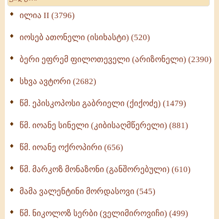
Wisdomge (514)
ილია II (3796)
იოსებ ათონელი (ისიხასტი) (520)
ქადაგებანი გაბრიელ ეპისკოპოსისა - II ტომი
(370)
ბერი ეფრემ ფილოთეველი (არიზონელი) (2390)
სულიერი ცხოვრების სახელმძღვანელო -
ნაწილი II (369)
სხვა ავტორი (2682)
ღმერთი და ადამიანები (287)
წმ. ეპისკოპოსი გაბრიელი (ქიქოძე) (1479)
ბერის დიადემა (278)
წმ. იოანე სინელი (კიბისაღმწერელი) (881)
მონაზვნური გამოცდილების გადმოცემა (273)
წმ. იოანე ოქროპირი (656)
ოთხი ასეული თავი სიყვარულის შესახებ (259)
წმ. მარკოზ მონაზონი (განშორებული) (610)
მამა ვალენტინი მორდასოვი (545)
წმ. ნიკოლოზ სერბი (ველიმიროვიჩი) (499)