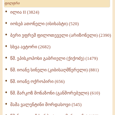
Search
მრევლისათვის (545)
Wisdomge (514)
ილია II (3824)
იოსებ ათონელი (ისიხასტი) (520)
ქადაგებანი გაბრიელ ეპისკოპოსისა - II ტომი
(370)
ბერი ეფრემ ფილოთეველი (არიზონელი) (2390)
სულიერი ცხოვრების სახელმძღვანელო -
ნაწილი II (369)
სხვა ავტორი (2682)
ღმერთი და ადამიანები (287)
წმ. ეპისკოპოსი გაბრიელი (ქიქოძე) (1479)
ბერის დიადემა (278)
წმ. იოანე სინელი (კიბისაღმწერელი) (881)
მონაზვნური გამოცდილების გადმოცემა (273)
წმ. იოანე ოქროპირი (656)
ოთხი ასეული თავი სიყვარულის შესახებ (259)
წმ. მარკოზ მონაზონი (განშორებული) (610)
მამა ვალენტინი მორდასოვი (545)